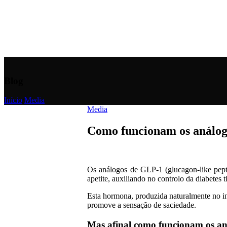
Blog
Início
/
Media
Media
Como funcionam os análo
Os análogos de GLP-1 (glucagon-like pept
apetite, auxiliando no controlo da diabetes 
Esta hormona, produzida naturalmente no in
promove a sensação de saciedade.
Mas afinal como funcionam os a