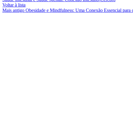
Voltar à lista
Mais antigo
Obesidade e Mindfulness: Uma Conexão Essencial para 
Avenida Luís Bivar 38B,
1050-053 Lisboa
VER NO GOOGLE MAPS
geralgastroclinic@gmail.com
213 530 802 |
910 473 775
Chamada para rede fixa e móvel nacional