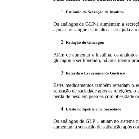
Estímulo da Secreção de Insulina
Os análogos de GLP-1 aumentam a secreção d
açúcar no sangue estão altos. Isto ajuda a r
Redução do Glucagon
Além de aumentar a insulina, os análogo
glucagon a ser libertado, há uma menor prod
Retarda o Esvaziamento Gástrico
Estes medicamentos também retardam o esv
sensação de saciedade após as refeições, o q
perda de peso em pessoas com obesidade ou
Efeito no Apetite e na Saciedade
Os análogos de GLP-1 atuam no sistema ner
aumentam a sensação de satisfação após com