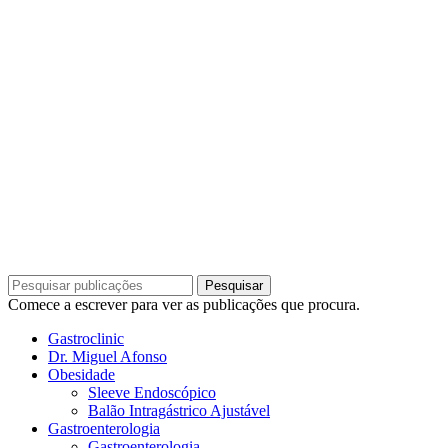
Política de Privacidade
|
Política de Cookies
|
Centro de Arbitragem
C
Gastroclinic | TODOS OS DIREITOS RESERVADOS
DESIGN E DESENVOLVIMENTO POR
BESTSITES.PT
Pesquisar
Comece a escrever para ver as publicações que procura.
Gastroclinic
Dr. Miguel Afonso
Obesidade
Sleeve Endoscópico
Balão Intragástrico Ajustável
Gastroenterologia
Gastroenterologia