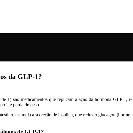
gos da GLP-1?
ide-1) são medicamentos que replicam a ação da hormona GLP-1, reg
tipo 2 e perda de peso.
testino, estimula a secreção de insulina, que reduz o glucagon (hormo
nálogos de GLP-1?