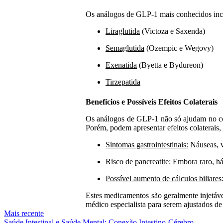
Os análogos de GLP-1 mais conhecidos in
Liraglutida
(Victoza e Saxenda)
Semaglutida
(Ozempic e Wegovy)
Exenatida
(Byetta e Bydureon)
Tirzepatida
Benefícios e Possíveis Efeitos Colaterais
Os análogos de GLP-1 não só ajudam no con
Porém, podem apresentar efeitos colaterais
Sintomas gastrointestinais:
Náuseas, v
Risco de pancreatite:
Embora raro, há
Possível aumento de cálculos biliares
Estes medicamentos são geralmente injetáv
médico especialista para serem ajustados de
Mais recente
Saúde Intestinal e Saúde Mental: Conexão Intestino-Cérebro