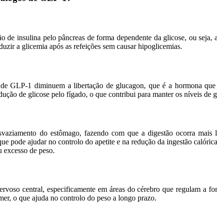
e insulina pelo pâncreas de forma dependente da glicose, ou seja, a 
eduzir a glicemia após as refeições sem causar hipoglicemias.
s de GLP-1 diminuem a libertação de glucagon, que é a hormona qu
ução de glicose pelo fígado, o que contribui para manter os níveis de gl
aziamento do estômago, fazendo com que a digestão ocorra mais le
ue pode ajudar no controlo do apetite e na redução da ingestão calórica
 excesso de peso.
voso central, especificamente em áreas do cérebro que regulam a fom
er, o que ajuda no controlo do peso a longo prazo.