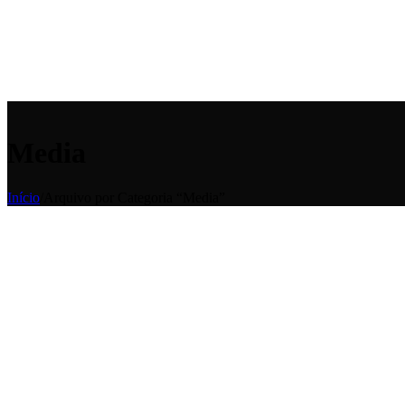
Media
Início
/
Arquivo por Categoria “Media”