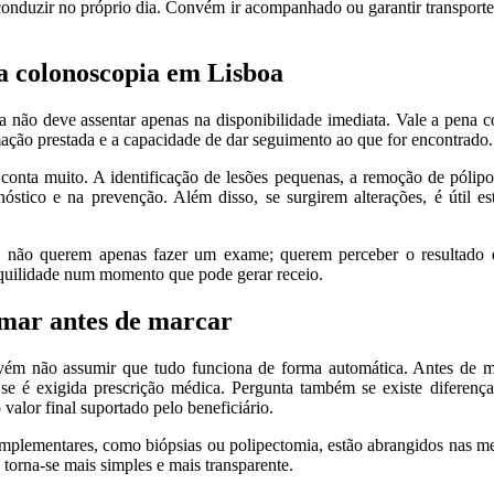
conduzir no próprio dia. Convém ir acompanhado ou garantir transport
a colonoscopia em Lisboa
a não deve assentar apenas na disponibilidade imediata. Vale a pena c
mação prestada e a capacidade de dar seguimento ao que for encontrado.
conta muito. A identificação de lesões pequenas, a remoção de pólipos
óstico e na prevenção. Além disso, se surgirem alterações, é útil es
o: não querem apenas fazer um exame; querem perceber o resultado
anquilidade num momento que pode gerar receio.
rmar antes de marcar
ém não assumir que tudo funciona de forma automática. Antes de m
 se é exigida prescrição médica. Pergunta também se existe diferenç
valor final suportado pelo beneficiário.
complementares, como biópsias ou polipectomia, estão abrangidos nas 
 torna-se mais simples e mais transparente.