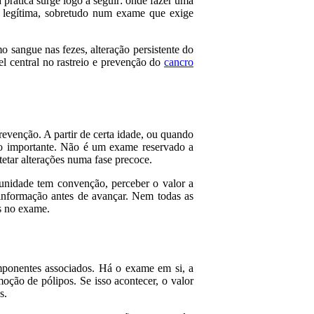
prática surge logo a seguir: onde fazer uma
 legítima, sobretudo num exame que exige
o sangue nas fezes, alteração persistente do
l central no rastreio e prevenção do
cancro
evenção. A partir de certa idade, ou quando
uito importante. Não é um exame reservado a
etar alterações numa fase precoce.
 unidade tem convenção, perceber o valor a
 informação antes de avançar. Nem todas as
s no exame.
mponentes associados. Há o exame em si, a
moção de pólipos. Se isso acontecer, o valor
s.