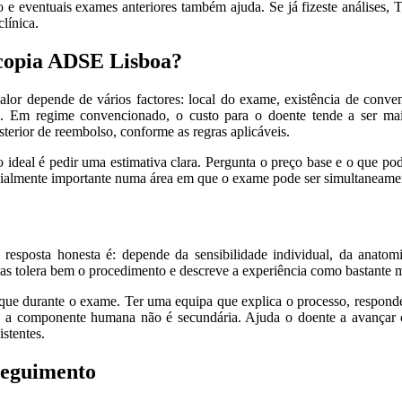
ão e eventuais exames anteriores também ajuda. Se já fizeste análises,
línica.
copia ADSE Lisboa?
alor depende de vários factores: local do exame, existência de conven
o. Em regime convencionado, o custo para o doente tende a ser mai
terior de reembolso, conforme as regras aplicáveis.
ideal é pedir uma estimativa clara. Pergunta o preço base e o que po
cialmente importante numa área em que o exame pode ser simultaneament
resposta honesta é: depende da sensibilidade individual, da anatomi
oas tolera bem o procedimento e descreve a experiência como bastante 
 que durante o exame. Ter uma equipa que explica o processo, responde
a, a componente humana não é secundária. Ajuda o doente a avança
stentes.
seguimento