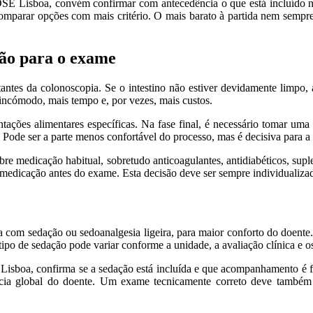
DSE Lisboa, convém confirmar com antecedência o que está incluído 
 comparar opções com mais critério. O mais barato à partida nem sempre
ão para o exame
antes da colonoscopia. Se o intestino não estiver devidamente limpo, 
s incómodo, mais tempo e, por vezes, mais custos.
ntações alimentares específicas. Na fase final, é necessário tomar uma
. Pode ser a parte menos confortável do processo, mas é decisiva para 
e medicação habitual, sobretudo anticoagulantes, antidiabéticos, suple
 medicação antes do exame. Esta decisão deve ser sempre individualizada
a com sedação ou sedoanalgesia ligeira, para maior conforto do doente.
po de sedação pode variar conforme a unidade, a avaliação clínica e o
Lisboa, confirma se a sedação está incluída e que acompanhamento é f
ncia global do doente. Um exame tecnicamente correto deve també