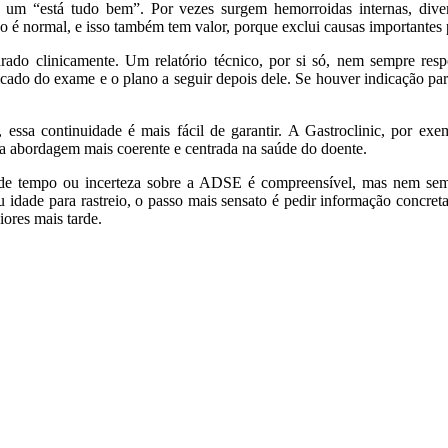
m “está tudo bem”. Por vezes surgem hemorroidas internas, divertí
ado é normal, e isso também tem valor, porque exclui causas importantes 
drado clinicamente. Um relatório técnico, por si só, nem sempre res
cado do exame e o plano a seguir depois dele. Se houver indicação para
, essa continuidade é mais fácil de garantir. A Gastroclinic, por exe
 abordagem mais coerente e centrada na saúde do doente.
 de tempo ou incerteza sobre a ADSE é compreensível, mas nem sem
 idade para rastreio, o passo mais sensato é pedir informação concre
ores mais tarde.