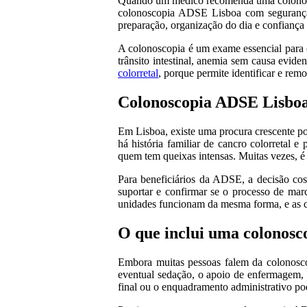
Quando um médico recomenda uma colonoscopi
colonoscopia ADSE Lisboa com segurança,
preparação, organização do dia e confiança
A colonoscopia é um exame essencial para ob
trânsito intestinal, anemia sem causa evid
colorretal
, porque permite identificar e rem
Colonoscopia ADSE Lisboa 
Em Lisboa, existe uma procura crescente po
há história familiar de cancro colorretal 
quem tem queixas intensas. Muitas vezes, é
Para beneficiários da ADSE, a decisão cos
suportar e confirmar se o processo de mar
unidades funcionam da mesma forma, e as co
O que inclui uma colonosc
Embora muitas pessoas falem da colonosco
eventual sedação, o apoio de enfermagem, a 
final ou o enquadramento administrativo po