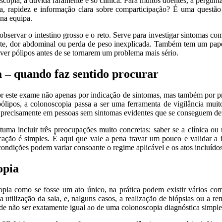
a, a dúvida raramente é só clínica. Para muitos doentes, a pergunta 
 rapidez e informação clara sobre comparticipação? É uma questão
 na equipa.
servar o intestino grosso e o reto. Serve para investigar sintomas com
ente, dor abdominal ou perda de peso inexplicada. Também tem um pape
over pólipos antes de se tornarem um problema mais sério.
– quando faz sentido procurar
r este exame não apenas por indicação de sintomas, mas também por pr
e pólipos, a colonoscopia passa a ser uma ferramenta de vigilância m
 precisamente em pessoas sem sintomas evidentes que se conseguem det
tuma incluir três preocupações muito concretas: saber se a clínica ou
cação é simples. É aqui que vale a pena travar um pouco e validar a
ndições podem variar consoante o regime aplicável e os atos incluído
opia
pia como se fosse um ato único, na prática podem existir vários co
utilização da sala, e, nalguns casos, a realização de biópsias ou a re
de não ser exatamente igual ao de uma colonoscopia diagnóstica simple