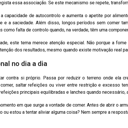
gista essa associação. Se este mecanismo se repete, transfor
 a capacidade de autocontrolo e aumenta o apetite por alimen
me e a saciedade. Além disso, longos períodos sem comer t
os como falta de controlo quando, na verdade, têm uma component
e, este tema merece atenção especial. Não porque a fome 
utenção dos resultados, mesmo quando existe motivação real pa
al no dia a dia
ar contra si próprio. Passa por reduzir o terreno onde ela cr
 comer, saltar refeições ou viver entre restrição e excesso t
feições principais equilibradas e lanches quando necessário, aj
mento em que surge a vontade de comer. Antes de abrir o armário
o ou estou a tentar aliviar alguma coisa? Nem sempre a respost