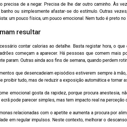
precisa de a negar. Precisa de lhe dar outro caminho. Às vez
r banho ou simplesmente afastar-se do estímulo. Outras vezes,
ista: um pouco física, um pouco emocional. Nem tudo é preto no 
umam resultar
essário contar calorias ao detalhe. Basta registar hora, o qu
 padrões começam a aparecer. Há pessoas que comem mais po
mente param. Outras ainda aos fins de semana, quando perdem roti
imentos que desencadeiam episódios estiverem sempre à mão, a
 proibir tudo, mas de reduzir a exposição automática e tornar 
ome emocional gosta da rapidez, porque procura anestesia, nã
 ecrã pode parecer simples, mas tem impacto real na perceção 
rmonas relacionadas com o apetite e aumenta a procura por ali
ade em regular impulsos. Neste contexto, melhorar o descanso