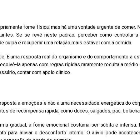
ropriamente fome física, mas há uma vontade urgente de comer
rtantes. Se se revê neste padrão, perceber como controlar
o de culpa e recuperar uma relação mais estável com a comida.
ade. É uma resposta real do organismo e do comportamento a e
r resolvê-la apenas com regras rígidas raramente resulta a médio
cessário, contar com apoio clínico.
esposta a emoções e não a uma necessidade energética do co
ntos de recompensa rápida, como doces, salgados, pão, bolacha
orma gradual, a fome emocional costuma ser súbita e intensa.
para aliviar o desconforto interno. O alívio pode acontece