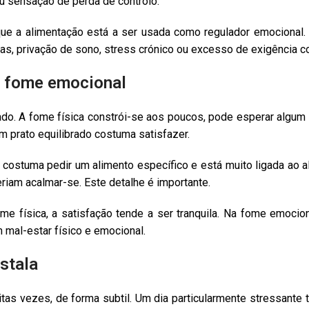
ou sensação de perda de controlo.
ica que a alimentação está a ser usada como regulador emocional
vas, privação de sono, stress crónico ou excesso de exigência c
e fome emocional
ado. A fome física constrói-se aos poucos, pode esperar algum 
m prato equilibrado costuma satisfazer.
costuma pedir um alimento específico e está muito ligada ao a
iam acalmar-se. Este detalhe é importante.
fome física, a satisfação tende a ser tranquila. Na fome emoc
 mal-estar físico e emocional.
stala
as vezes, de forma subtil. Um dia particularmente stressante