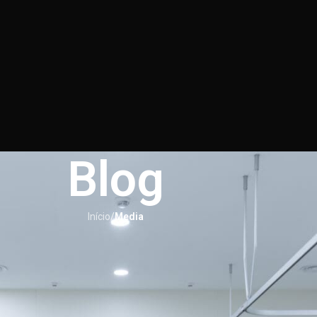
Blog
Início
/
Media
MEDIA
o controlar a fome emocional