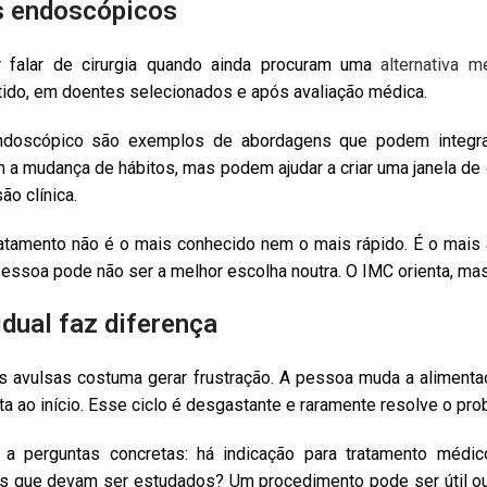
s endoscópicos
r falar de cirurgia quando ainda procuram uma
alternativa m
do, em doentes selecionados e após avaliação médica.
 Endoscópico são exemplos de abordagens que podem integr
 mudança de hábitos, mas podem ajudar a criar uma janela de 
ão clínica.
ratamento não é o mais conhecido nem o mais rápido. É o mais a
ssoa pode não ser a melhor escolha noutra. O IMC orienta, mas
idual faz diferença
 avulsas costuma gerar frustração. A pessoa muda a aliment
ta ao início. Esse ciclo é desgastante e raramente resolve o pr
 a perguntas concretas: há indicação para tratamento médico
ais que devam ser estudados? Um procedimento pode ser útil o