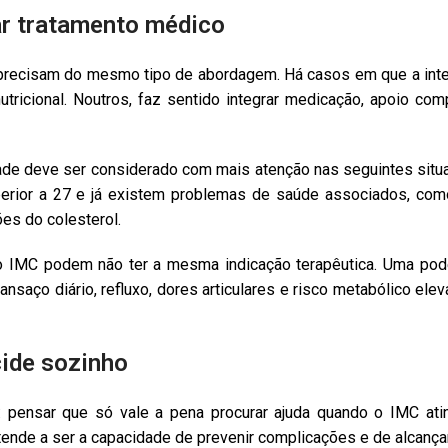
ar tratamento médico
recisam do mesmo tipo de abordagem. Há casos em que a int
tricional. Noutros, faz sentido integrar medicação, apoio co
ade deve ser considerado com mais atenção nas seguintes situ
perior a 27 e já existem problemas de saúde associados, como
ões do colesterol.
 IMC podem não ter a mesma indicação terapêutica. Uma pode 
nsaço diário, refluxo, dores articulares e risco metabólico elev
cide sozinho
: pensar que só vale a pena procurar ajuda quando o IMC ati
tende a ser a capacidade de prevenir complicações e de alcança