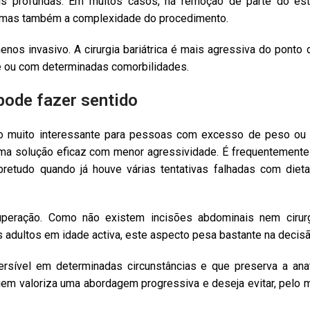
mais profundas. Em muitos casos, há remoção de parte do es
o, mas também a complexidade do procedimento.
os invasivo. A cirurgia bariátrica é mais agressiva do ponto 
e ou com determinadas comorbilidades.
pode fazer sentido
 muito interessante para pessoas com excesso de peso ou 
m uma solução eficaz com menor agressividade. É frequentemen
etudo quando já houve várias tentativas falhadas com dieta, 
peração. Como não existem incisões abdominais nem cirurgi
s adultos em idade activa, este aspecto pesa bastante na decisã
ersível em determinadas circunstâncias e que preserva a ana
uem valoriza uma abordagem progressiva e deseja evitar, pelo