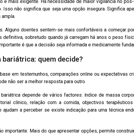
ão é mais exigente. Há necessidade de maior vigilância no pós-
. Isso não significa que seja uma opção insegura. Significa 
s ampla.
s. Alguns doentes sentem-se mais confortáveis a começar por
definitiva, sobretudo quando já carregam há anos o peso físi
mportante é que a decisão seja informada e medicamente fund
 bariátrica: quem decide?
ase em testemunhos, comparações online ou expectativas cri
de não ser a melhor resposta para outro.
bariátrica depende de vários factores: índice de massa corpora
torial clínico, relação com a comida, objectivos terapêutico
ajudam a perceber se existe indicação para uma técnica endos
tão importante. Mais do que apresentar opções, permite construi