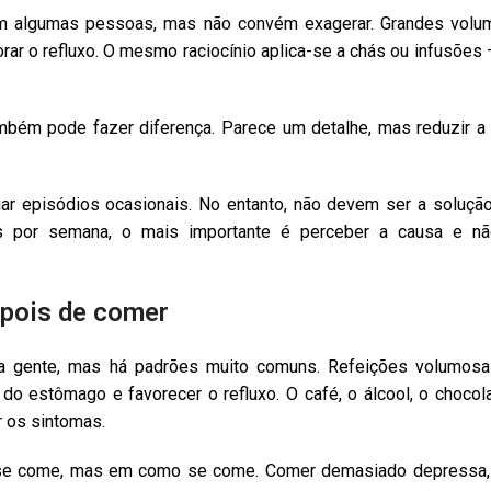
em algumas pessoas, mas não convém exagerar. Grandes volu
ar o refluxo. O mesmo raciocínio aplica-se a chás ou infusões
 também pode fazer diferença. Parece um detalhe, mas reduzir
iar episódios ocasionais. No entanto, não devem ser a soluç
s por semana, o mais importante é perceber a causa e não
epois de comer
 a gente, mas há padrões muito comuns. Refeições volumosa
 estômago e favorecer o refluxo. O café, o álcool, o chocola
 os sintomas.
e come, mas em como se come. Comer demasiado depressa, ja