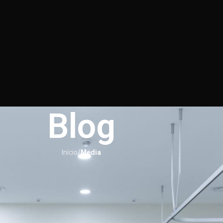
Blog
Início
/
Media
MEDIA
o aliviar azia após refeições