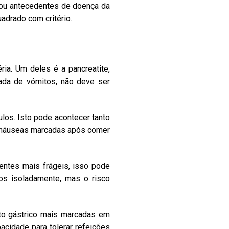
ca ou antecedentes de doença da
adrado com critério.
a. Um deles é a pancreatite,
hada de vómitos, não deve ser
ulos. Isto pode acontecer tanto
n, náuseas marcadas após comer
ntes mais frágeis, isso pode
os isoladamente, mas o risco
to gástrico mais marcadas em
acidade para tolerar refeições