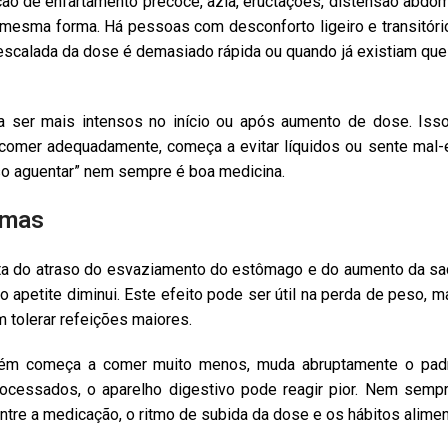
de enfartamento precoce, azia, eructações, distensão abdomina
mesma forma. Há pessoas com desconforto ligeiro e transitóri
a escalada da dose é demasiado rápida ou quando já existiam que
a ser mais intensos no início ou após aumento de dose. Isso
omer adequadamente, começa a evitar líquidos ou sente mal-es
iso aguentar” nem sempre é boa medicina.
omas
ta do atraso do esvaziamento do estômago e do aumento da sac
petite diminui. Este efeito pode ser útil na perda de peso, 
 tolerar refeições maiores.
guém começa a comer muito menos, muda abruptamente o pad
rocessados, o aparelho digestivo pode reagir pior. Nem sem
ntre a medicação, o ritmo de subida da dose e os hábitos alimen