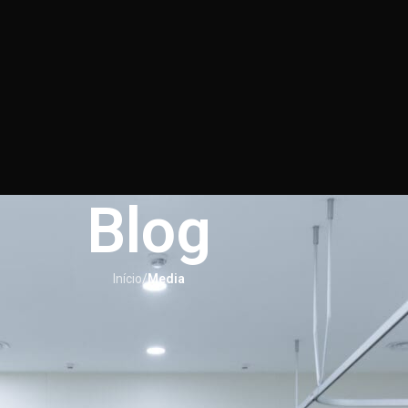
Blog
Início
/
Media
MEDIA
os adversos do Mounjaro e GLP-1