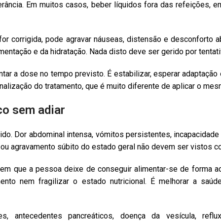
erância. Em muitos casos, beber líquidos fora das refeições,
r corrigida, pode agravar náuseas, distensão e desconforto ab
imentação e da hidratação. Nada disto deve ser gerido por tentat
tar a dose no tempo previsto. É estabilizar, esperar adaptação
nalização do tratamento, que é muito diferente de aplicar o me
co sem adiar
do. Dor abdominal intensa, vómitos persistentes, incapacidade 
re ou agravamento súbito do estado geral não devem ser vistos c
em que a pessoa deixe de conseguir alimentar-se de forma ad
ento nem fragilizar o estado nutricional. É melhorar a saú
s, antecedentes pancreáticos, doença da vesícula, refl