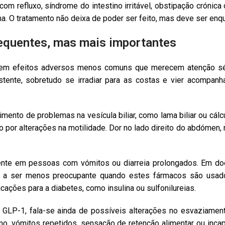
com refluxo, síndrome do intestino irritável, obstipação cróni
ma. O tratamento não deixa de poder ser feito, mas deve ser enqu
requentes, mas mais importantes
stem efeitos adversos menos comuns que merecem atenção séri
istente, sobretudo se irradiar para as costas e vier acompan
mento de problemas na vesícula biliar, como lama biliar ou cálc
mo por alterações na motilidade. Dor no lado direito do abdóme
ente em pessoas com vómitos ou diarreia prolongados. Em doe
nde a ser menos preocupante quando estes fármacos são usad
ções para a diabetes, como insulina ou sulfonilureias.
 GLP-1, fala-se ainda de possíveis alterações no esvaziamen
o, vómitos repetidos, sensação de retenção alimentar ou incap