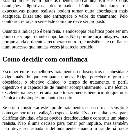
Mas há limites. Nem todos os doentes são candidatos ideais. Certas
condições digestivas, determinados hábitos alimentares ou
expectativas pouco realistas podem tornar outra abordagem mais
adequada. Dizer isto não enfraquece o valor do tratamento. Pelo
contrário, reforça a seriedade com que deve ser proposto.
Quando a indicação é bem feita, a endoscopia bariátrica pode ser um
ponto de viragem muito importante. Não porque faça milagres, mas
porque ajuda o doente a recuperar controlo, consistência e confiança
num processo que muitas vezes já parecia perdido.
Como decidir com confiança
Escolher entre os melhores tratamentos endoscópicos da obesidade
exige mais do que comparar nomes. Exige perceber o grau de
obesidade, o objetivo clínico, o tempo de tratamento, o perfil
digestivo e a capacidade de manter acompanhamento. Uma técnica
excelente na pessoa errada pode trazer menos benefício do que uma
técnica mais simples no contexto certo.
Se está a considerar este tipo de tratamento, o passo mais sensato é
começar por uma avaliação especializada. Essa consulta serve para
clarificar dúvidas, afastar opções desadequadas e construir um plano
realista. Não é uma decisão para tomar por impulso, mas também
não deve ser adiada indefinidamente quando a saúde já pede