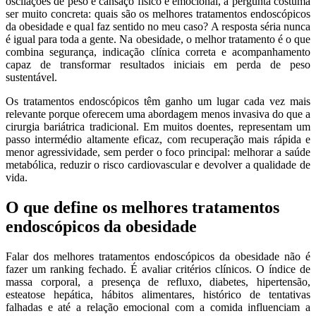
oscilações de peso e cansaço físico e emocional, a pergunta costuma
ser muito concreta: quais são os melhores tratamentos endoscópicos
da obesidade e qual faz sentido no meu caso? A resposta séria nunca
é igual para toda a gente. Na obesidade, o melhor tratamento é o que
combina segurança, indicação clínica correta e acompanhamento
capaz de transformar resultados iniciais em perda de peso
sustentável.
Os tratamentos endoscópicos têm ganho um lugar cada vez mais
relevante porque oferecem uma abordagem menos invasiva do que a
cirurgia bariátrica tradicional. Em muitos doentes, representam um
passo intermédio altamente eficaz, com recuperação mais rápida e
menor agressividade, sem perder o foco principal: melhorar a saúde
metabólica, reduzir o risco cardiovascular e devolver a qualidade de
vida.
O que define os melhores tratamentos
endoscópicos da obesidade
Falar dos melhores tratamentos endoscópicos da obesidade não é
fazer um ranking fechado. É avaliar critérios clínicos. O índice de
massa corporal, a presença de refluxo, diabetes, hipertensão,
esteatose hepática, hábitos alimentares, histórico de tentativas
falhadas e até a relação emocional com a comida influenciam a