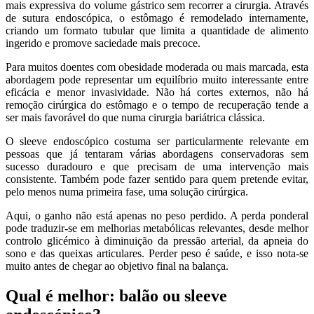
mais expressiva do volume gástrico sem recorrer a cirurgia. Através
de sutura endoscópica, o estômago é remodelado internamente,
criando um formato tubular que limita a quantidade de alimento
ingerido e promove saciedade mais precoce.
Para muitos doentes com obesidade moderada ou mais marcada, esta
abordagem pode representar um equilíbrio muito interessante entre
eficácia e menor invasividade. Não há cortes externos, não há
remoção cirúrgica do estômago e o tempo de recuperação tende a
ser mais favorável do que numa cirurgia bariátrica clássica.
O sleeve endoscópico costuma ser particularmente relevante em
pessoas que já tentaram várias abordagens conservadoras sem
sucesso duradouro e que precisam de uma intervenção mais
consistente. Também pode fazer sentido para quem pretende evitar,
pelo menos numa primeira fase, uma solução cirúrgica.
Aqui, o ganho não está apenas no peso perdido. A perda ponderal
pode traduzir-se em melhorias metabólicas relevantes, desde melhor
controlo glicémico à diminuição da pressão arterial, da apneia do
sono e das queixas articulares. Perder peso é saúde, e isso nota-se
muito antes de chegar ao objetivo final na balança.
Qual é melhor: balão ou sleeve