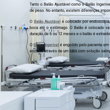
Tanto o Balão Ajustável como o Balão Ingerív
de peso. No entanto, existem diferenças impo
O
Balão Ajustável
é colocado por endoscopia
boca até o estômago. O Balão é colocado vaz
duração de 6 ou 12 meses e o balão é extraído
O
Balão Ingerível
é engolido pelo paciente em 
enchido através de um tubo com solução salin