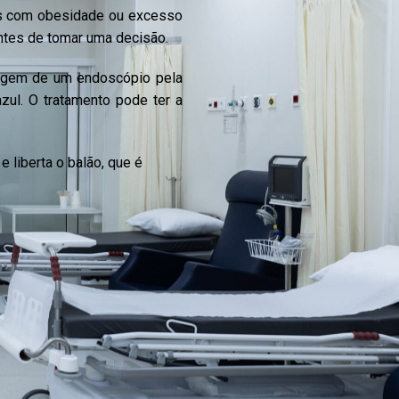
uos com obesidade ou excesso
ntes de tomar uma decisão.
agem de um endoscópio pela
zul. O tratamento pode ter a
 liberta o balão, que é