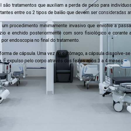
el são tratamentos que auxiliam a perda de peso para indivíd
rtantes entre os 2 tipos de balão que devem ser consideradas a
, um procedimento minimamente invasivo que envolve a pass
io e enchido posteriormente com soro fisiológico e corante a
 por endoscopia no final do tratamento.
forma de cápsula. Uma vez no estômago, a cápsula dissolve-se e
a. É expulso pelo corpo através das fezes após 3 a 4 meses.