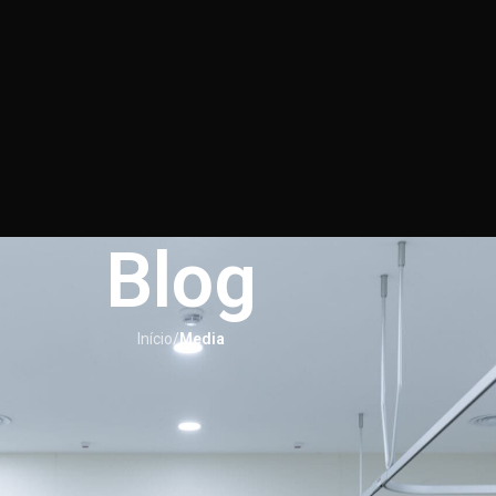
Blog
Início
/
Media
MEDIA
 vs Balão Ingerível: Principais dife