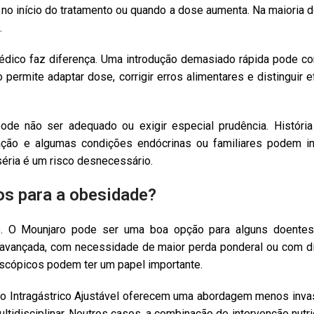
o início do tratamento ou quando a dose aumenta. Na maioria d
.
ico faz diferença. Uma introdução demasiado rápida pode com
ermite adaptar dose, corrigir erros alimentares e distinguir 
e não ser adequado ou exigir especial prudência. História 
ação e algumas condições endócrinas ou familiares podem inf
séria é um risco desnecessário.
os para a obesidade?
. O Mounjaro pode ser uma boa opção para alguns doentes,
avançada, com necessidade de maior perda ponderal ou com d
scópicos podem ter um papel importante.
 Intragástrico Ajustável oferecem uma abordagem menos invasiv
ltidisciplinar. Noutros casos, a combinação de intervenção nutr