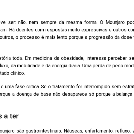
deve ser: não, nem sempre da mesma forma. O Mounjaro p
riam. Há doentes com respostas muito expressivas e outros co
outros, o processo é mais lento porque a progressão da dose 
istória toda. Em medicina da obesidade, interessa perceber s
refluxo, da mobilidade e da energia diária. Uma perda de peso 
ado clínico.
uma fase crítica. Se o tratamento for interrompido sem estrat
porque a doença de base não desaparece só porque a balança
 a ter
jaro são gastrointestinais. Náuseas, enfartamento, refluxo, v