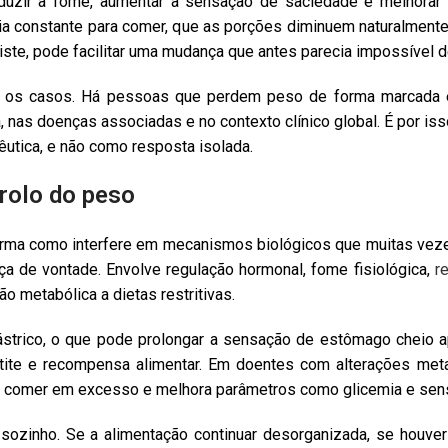
reduzir a fome, aumentar a sensação de saciedade e melhorar 
ia constante para comer, que as porções diminuem naturalment
xiste, pode facilitar uma mudança que antes parecia impossível d
os os casos. Há pessoas que perdem peso de forma marcada 
 nas doenças associadas e no contexto clínico global. É por i
utica, e não como resposta isolada.
rolo do peso
 forma como interfere em mecanismos biológicos que muitas vez
a de vontade. Envolve regulação hormonal, fome fisiológica,
r
 metabólica a dietas restritivas.
gástrico, o que pode prolongar a sensação de estômago cheio 
tite e recompensa alimentar. Em doentes com alterações meta
ra comer em excesso e melhora parâmetros como glicemia e sensi
e sozinho. Se a alimentação continuar desorganizada, se houv