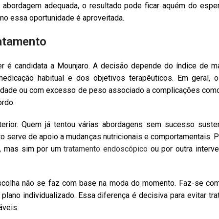
m abordagem adequada, o resultado pode ficar aquém do espe
mo essa oportunidade é aproveitada.
ratamento
é candidata a Mounjaro. A decisão depende do índice de ma
 medicação habitual e dos objetivos terapêuticos. Em geral, 
ade ou com excesso de peso associado a complicações como pr
ordo.
erior. Quem já tentou várias abordagens sem sucesso suste
o serve de apoio a mudanças nutricionais e comportamentais. P
s, mas sim por um
tratamento endoscópico
ou por outra interv
escolha não se faz com base na moda do momento. Faz-se com
ano individualizado. Essa diferença é decisiva para evitar tr
áveis.