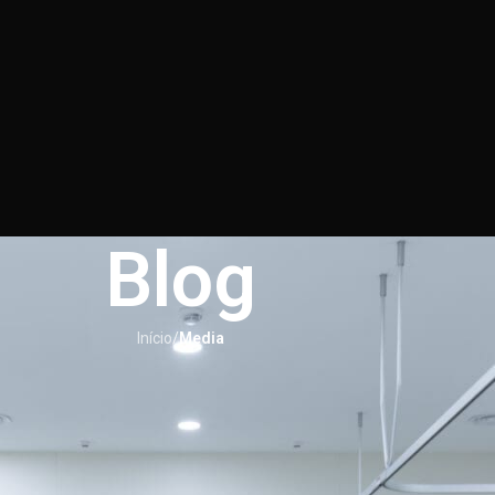
Blog
Início
/
Media
MEDIA
o: o que precisa mesmo de saber