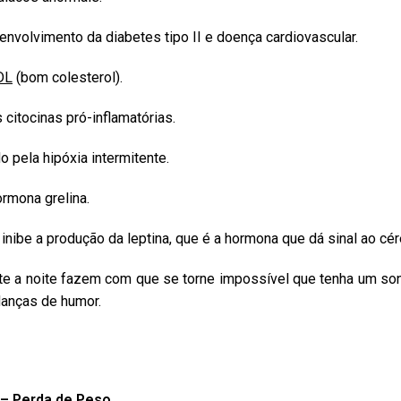
nvolvimento da diabetes tipo II e doença cardiovascular.
DL
(bom colesterol).
citocinas pró-inflamatórias.
 pela hipóxia intermitente.
rmona grelina.
 inibe a produção da leptina, que é a hormona que dá sinal ao c
e a noite fazem com que se torne impossível que tenha um sono 
danças de humor.
 – Perda de Peso