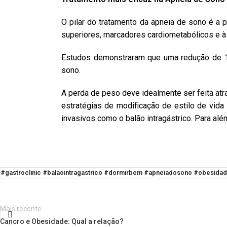
O pilar do tratamento da apneia de sono é a
superiores, marcadores cardiometabólicos e à
Estudos demonstraram que uma redução de 1
sono.
A perda de peso deve idealmente ser feita atr
estratégias de modificação de estilo de vida
invasivos como o balão intragástrico. Para a
#gastroclinic #balaointragastrico #dormirbem #apneiadosono #obesid
Mais recente
Cancro e Obesidade: Qual a relação?