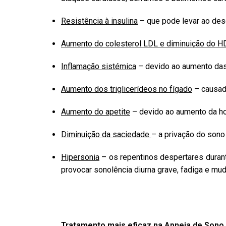
Resistência à insulina
– que pode levar ao dese
Aumento do colesterol LDL e diminuição do H
Inflamação sistémica
– devido ao aumento das 
Aumento dos triglicerídeos no fígado
– causado
Aumento do apetite
– devido ao aumento da ho
Diminuição da saciedade
– a privação do sono
Hipersonia
– os repentinos despertares durant
provocar sonolência diurna grave, fadiga e mu
Tratamento mais eficaz na Apneia de Sono