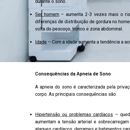
durante o sono.
Ser homem
– aumenta 2-3 vezes mais o risc
diferenças de distribuição de gordura no hom
volta do pescoço, tronco e zona abdominal.
Idade
– Com a idade aumenta a tendência a ac
Consequências da Apneia de Sono
A apneia do sono é caracterizada pela privaç
corpo. As principais consequências são:
Hipertensão ou problemas cardíacos
– queda
aumentam a tensão arterial e sobrecarregam
ataques cardíacos, derrames e batimentos car