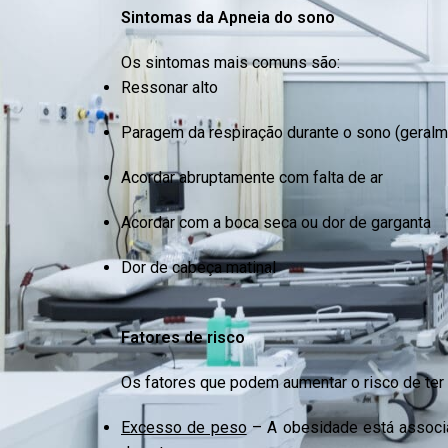
Sintomas da Apneia do sono
Os sintomas mais comuns são:
Ressonar alto
Paragem da respiração durante o sono (geralm
Acordar abruptamente com falta de ar
Acordar com a boca seca ou dor de garganta
Dor de cabeça matinal
Fatores de risco
Os fatores que podem aumentar o risco de ter
Excesso de peso
– A obesidade está associa