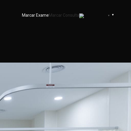
Marcar Exame
Marcar Consulta
Portuguese
▼
no