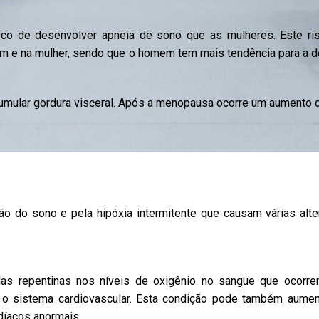
o de desenvolver apneia de sono que as mulheres. Este ri
em e na mulher, sendo que o homem tem mais tendência para a d
umular gordura visceral. Após a menopausa ocorre um aumento d
ão do sono e pela hipóxia intermitente que causam várias alt
s repentinas nos níveis de oxigênio no sangue que ocorre
 o sistema cardiovascular. Esta condição pode também aument
díacos anormais.