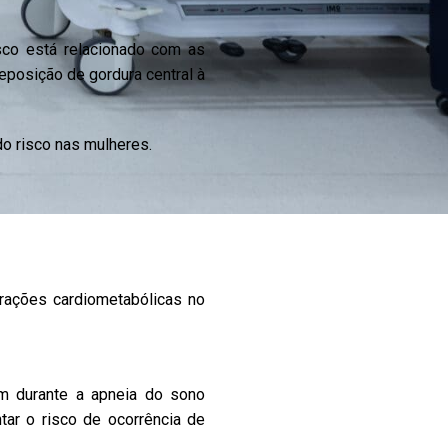
sco está relacionado com as
eposição de gordura central à
o risco nas mulheres.
erações cardiometabólicas no
m durante a apneia do sono
ar o risco de ocorrência de