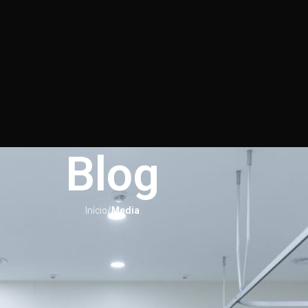
Blog
Início
/
Media
MEDIA
 a principal causa da apneia do so