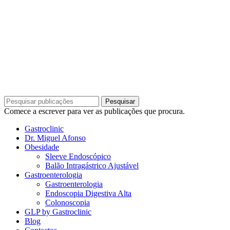
Gastroclinic | TODOS OS DIREITOS RESERVADOS
DESIGN E DESENVOLVIMENTO POR
BESTSITES.PT
Pesquisar
Comece a escrever para ver as publicações que procura.
Gastroclinic
Dr. Miguel Afonso
Obesidade
Sleeve Endoscópico
Balão Intragástrico Ajustável
Gastroenterologia
Gastroenterologia
Endoscopia Digestiva Alta
Colonoscopia
GLP by Gastroclinic
Blog