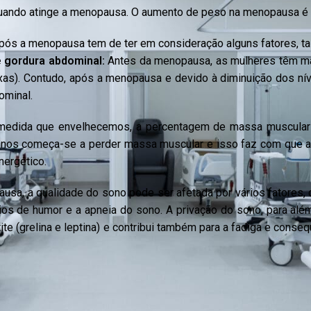
quando atinge a menopausa. O aumento de peso na menopausa é 
após a menopausa tem de ter em consideração alguns fatores, ta
 gordura abdominal:
Antes da menopausa, as mulheres têm ma
oxas). Contudo, após a menopausa e devido à diminuição dos ní
ominal.
 medida que envelhecemos, a percentagem de massa muscular
0 anos começa-se a perder massa muscular e isso faz com que 
nergético.
ausa, a qualidade do sono pode ser afetada por vários fatores,
ios de humor e a apneia do sono. A privação do sono, para alé
ite (grelina e leptina) e contribui também para a fadiga e conse