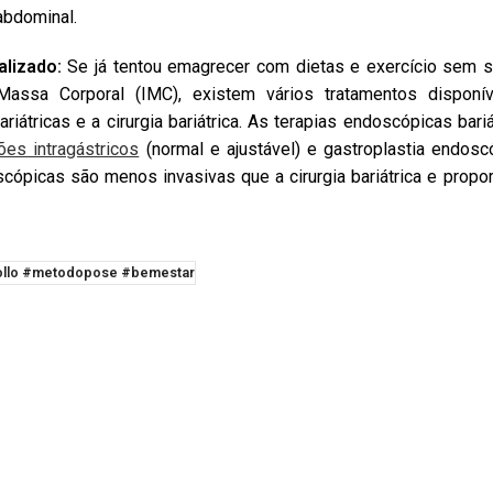
abdominal.
alizado:
Se já tentou emagrecer com dietas e exercício sem 
ssa Corporal (IMC), existem vários tratamentos disponív
átricas e a cirurgia bariátrica. As terapias endoscópicas bari
ões intragástricos
(normal e ajustável) e gastroplastia endos
cópicas são menos invasivas que a cirurgia bariátrica e pro
pollo #metodopose #bemestar