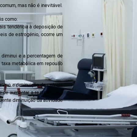
comum, mas não é inevitável.
is como:
is tendência à deposição de
veis de estrogénio, ocorre um
 diminui e a percentagem de
a taxa metabólica em repouso
 como a diminuição dos níveis
m de aumentar a resistência à
quente diminuição da atividade