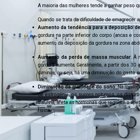
A maioria das mulheres tende a ganhar peso 
Quando se trata da dificuldade de emagrecer 
Aumento da tendência para a deposição de
gordura na parte inferior do corpo (ancas e c
aumento da deposição da gordura na zona abd
Aumento da perda de massa muscular
: À
gordura aumenta. Geralmente, a partir dos 3
diminua, ou seja, há uma diminuição do gasto e
Diminuição da qualidade do sono
: Na menop
de estrogénio, os suores noturnos, os distúrb
insulina, afeta as hormonas que regulam o apet
física.