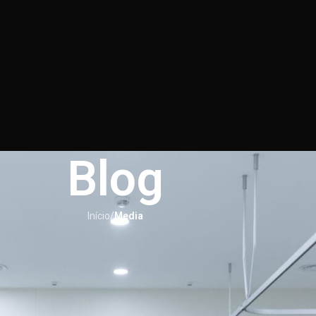
Blog
Início
/
Media
MEDIA
s difícil emagrecer após a menopa