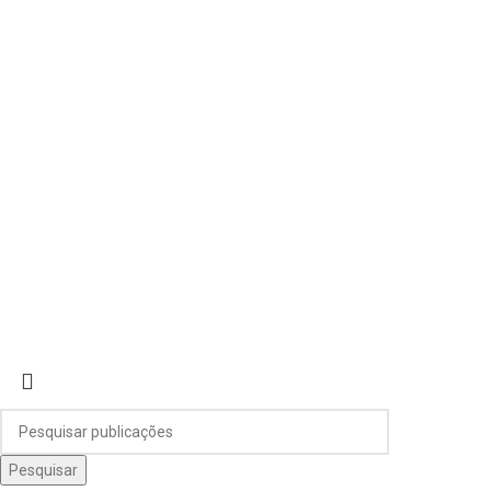
Gastroclinic | TODOS OS DIREITOS RESERVADOS
DESIGN E DESENVOLVIMENTO POR
BESTSITES.PT
Pesquisar