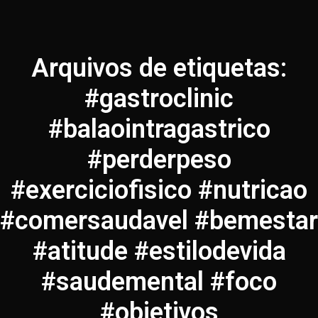
Arquivos de etiquetas:
#gastroclinic
#balaointragastrico
#perderpeso
#exerciciofisico #nutricao
#comersaudavel #bemestar
#atitude #estilodevida
#saudemental #foco
#objetivos