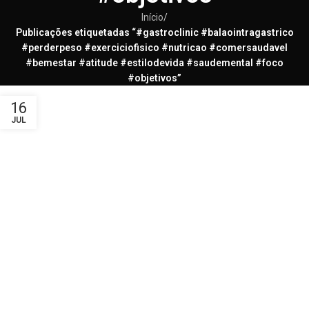
Início
/
Publicações etiquetadas “#gastroclinic #balaointragastrico
#perderpeso #exerciciofisico #nutricao #comersaudavel
#bemestar #atitude #estilodevida #saudemental #foco
#objetivos”
16
JUL