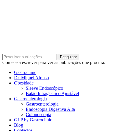
Gastroclinic | TODOS OS DIREITOS RESERVADOS
DESIGN E DESENVOLVIMENTO POR
BESTSITES.PT
Pesquisar
Comece a escrever para ver as publicações que procura.
Gastroclinic
Dr. Miguel Afonso
Obesidade
Sleeve Endoscópico
Balão Intragástrico Ajustável
Gastroenterologia
Gastroenterologia
Endoscopia Digestiva Alta
Colonoscopia
GLP by Gastroclinic
Blog
Contactos